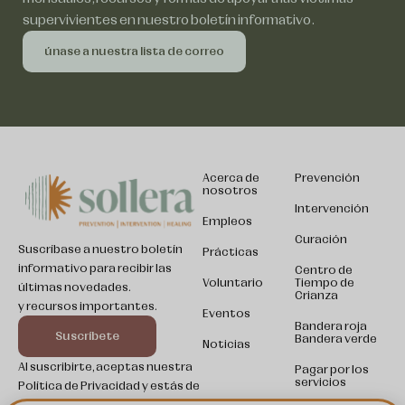
supervivientes en nuestro boletín informativo.
únase a nuestra lista de correo
Acerca de
Prevención
nosotros
Intervención
Empleos
Curación
Suscríbase a nuestro boletín
Prácticas
informativo para recibir las
Centro de
Voluntario
Tiempo de
últimas novedades.
Crianza
y recursos importantes.
Eventos
Bandera roja
Somali
Suscríbete
Bandera verde
Noticias
Kinyarwanda
Al suscribirte, aceptas nuestra
Pagar por los
servicios
Política de Privacidad y estás de
Swahili
acuerdo en recibir