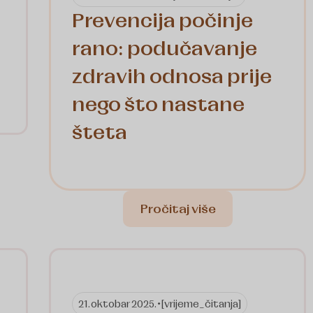
Prevencija počinje
rano: podučavanje
zdravih odnosa prije
nego što nastane
šteta
Pročitaj više
21. oktobar 2025. •
[vrijeme_čitanja]