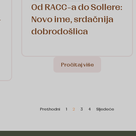
Od RACC-a do Sollere:
-
Novo ime, srdačnija
dobrodošlica
Pročitaj više
Prethodni
1
2
3
4
Sljedeće