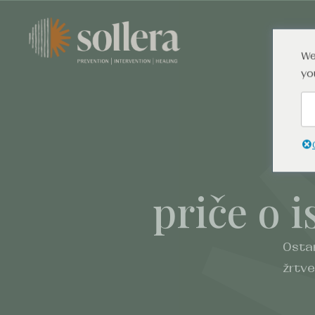
We
yo
priče o i
Ostan
žrtve