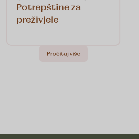
Potrepštine za
preživjele
Pročitaj više