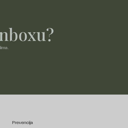
 inboxu?
lima.
Prevencija