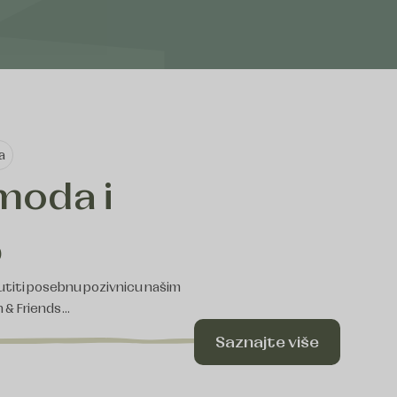
a
moda i
5
titi posebnu pozivnicu našim
n & Friends…
Saznajte više