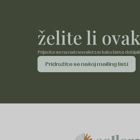
želite li ov
Prijavite se na naš newsletter kako biste dobijal
Pridružite se našoj mailing listi