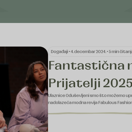
Događaji • 4. decembar 2024. • 5 min čitanj
Fantastična 
Prijatelji 202
Ulaznice Oduševljeni smo što možemo upu
nadolazeća modna revija Fabulous Fashio