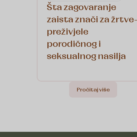
Šta zagovaranje
zaista znači za žrtve
preživjele
porodičnog i
seksualnog nasilja
Pročitaj više