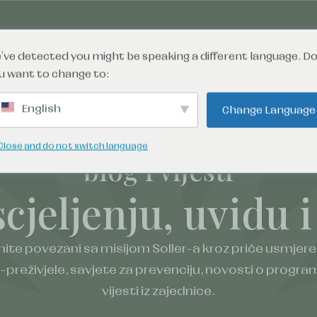
potražite pomoć
poduzmi akciju
've detected you might be speaking a different language. D
u want to change to:
English
Change Language
Close and do not switch language
blog i vijesti
scjeljenju, uvidu i
ite povezani sa misijom Soller-a kroz priče usmjer
-preživjele, savjete za prevenciju, novosti o progra
vijesti iz zajednice.