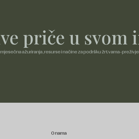
akve priče u svom
i mjesečna ažuriranja, resurse i načine za podršku žrtvama-preživje
O nama