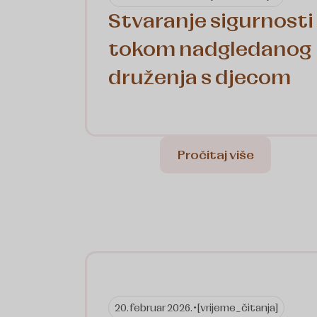
Stvaranje sigurnosti
tokom nadgledanog
druženja s djecom
Pročitaj više
20. februar 2026. •
[vrijeme_čitanja]