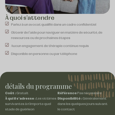
À quoi s'attendre
Parlez à un avocat qualifié dans un cadre confidentiel
Obtenir de l'aide pour naviguer en matière de sécurité, de
ressources ou de prochaines étapes
Aucun engagement de thérapie continue requis
Disponible en personne ou par téléphone
détails du programme
Coût :
Gratuit
Référence
Pas nécessaire
À qui il s'adresse :
Les victimes
Disponibilité :
Généralement
survivantes à n'importe quel
dans les quelques jours suivant
stade de guérison
le contact