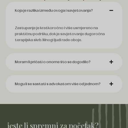
Koja je razlika između ovoga i savjetovanja?
Zastupanje je kratkoročno i više usmjereno na
praktičnu podršku, dok je savjetovanje dugoročna
terapijska skrb. Mnogi ljudi rade oboje.
Moram li pričati o onome što se dogodilo?
Mogu li se sastati s advokatom više od jednom?
jeste li spremni za početak?