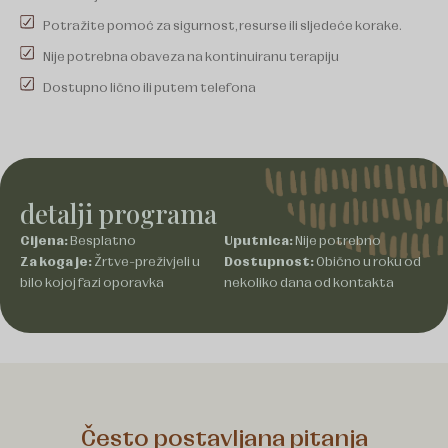
Potražite pomoć za sigurnost, resurse ili sljedeće korake.
Nije potrebna obaveza na kontinuiranu terapiju
Dostupno lično ili putem telefona
detalji programa
Cijena:
Besplatno
Uputnica:
Nije potrebno
Za koga je:
Žrtve-preživjeli u
Dostupnost:
Obično u roku od
bilo kojoj fazi oporavka
nekoliko dana od kontakta
Često postavljana pitanja