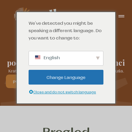
We've detected you might be
speaking a different language. Do
you want to change to:
English
podržavajući advokatski sastanci
Kratkoročna podrška kada vam treba neko da vas sasluša.
Change Language
potražite pomoć
Close and do not switch language