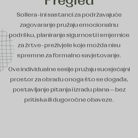
Pregled
Sollera-ini sastanci za podržavajuće
zagovaranje pružaju emocionalnu
podršku, planiranje sigurnosti i smjernice
za žrtve-preživjele koje možda nisu
spremne za formalno savjetovanje.
Ove individualne sesije pružaju suosjećajni
prostor za obradu onoga što se događa,
postavljanje pitanja i izradu plana—bez
pritiska ili dugoročne obaveze.