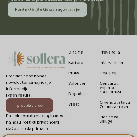
Kontaktirajte tim za zagovaranje
O nama
Prevencija
Karijere
Intervencija
Prakse
Iscjeljenje
Pretplatite se na naš
newsletter za najnovije
Volonter
Centar za
vrijeme
informacije.
roditeljstva
Događaji
i važni resursi.
Crvena zastava
Somali
Vijesti
pretplatiti se
Zeleni zastava
Kinyarwanda
Pretplatom dajete saglasnost
Platite za
usluge
na našu Politiku privatnosti i
Swahili
slažete se da primate
Pashto
obavještenja.