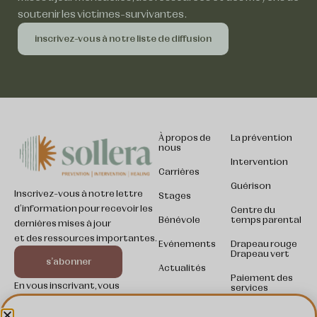
soutenir les victimes-survivantes.
inscrivez-vous à notre liste de diffusion
À propos de
La prévention
nous
Intervention
Carrières
Guérison
Inscrivez-vous à notre lettre
Stages
d'information pour recevoir les
Centre du
Bénévole
temps parental
dernières mises à jour
et des ressources importantes.
Evénements
Drapeau rouge
Drapeau vert
Somali
s'abonner
Actualités
Paiement des
Kinyarwanda
En vous inscrivant, vous
services
acceptez notre politique de
Swahili
confidentialité et acceptez de