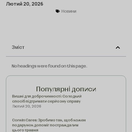
Лютий 20, 2026
Новини
Зміст
No headings were found on this page.
Популярні дописи
Вишні для доброчинності: Солодкий
спосіб підтримати серйозну справу
Лютий 20, 2026
Corwin Cares: Зробимо так, щоб кожен
подарунок допоміг постраждалим
цього травня