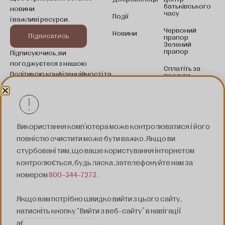
батьківського
новини
часу
Події
і важливі ресурси.
Червоний
Новини
Підписатись
прапор
Зелений
Somali
прапор
Підписуючись, ви
погоджуєтеся з нашою
Kinyarwanda
Сплатіть за
Політикою конфіденційності та
послуги
Swahili
погоджуєтеся отримувати
оновлення.
Pashto
Spanish
© 2025 SOLLERA. Всі права захищені.
Використання комп'ютера може контролюватися і його
Nepali
повністю очистити може бути важко. Якщо ви
Політика
Умови
Налаштування
Kurdish
стурбовані тим, що ваше користування інтернетом
конфіденційності
надання
файлів
послуг
cookie
контролюється, будь ласка, зателефонуйте нам за
French
номером
800-344-7273
.
Bosnian
Якщо вам потрібно швидко вийти з цього сайту,
Arabic
натисніть кнопку “Вийти з веб-сайту” в навігації
English
або
натисніть тут
.
Безпечний вихід