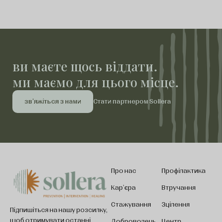
ви маєте щось віддати.
ми маємо для цього місце.
зв'яжіться з нами
Стати партнером Sollera
Про нас
Профілактика
Кар'єра
Втручання
Стажування
Зцілення
Підпишіться на нашу розсилку,
щоб отримувати останні
Доброволець
Центр