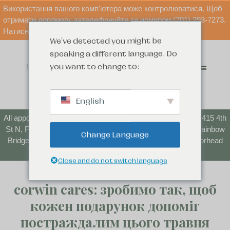
Використання вашого комп'ютера може контролюватися. Щоб
отримати допомогу, зателефонуйте за номером (701) 293-7273.
Натисніть "безпечний вихід", щоб швидко вийти.
We've detected you might be
speaking a different language. Do
you want to change to:
English
All appointments starting June 1 will be at our new location: 415 4th
St N, Fargo, ND 58102. Parenting Time Center (formerly Rainbow
Change Language
Bridge) appointments will continue to take place at the Moorhead
location.
Close and do not switch language
corwin cares: зробимо так, щоб
кожен подарунок допоміг
постраждалим цього травня