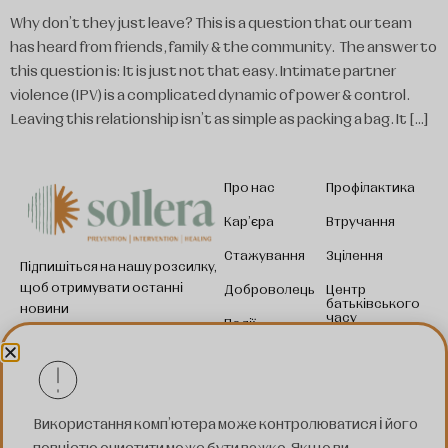
Why don’t they just leave? This is a question that our team
has heard from friends, family & the community. The answer to
this question is: It is just not that easy. Intimate partner
violence (IPV) is a complicated dynamic of power & control.
Leaving this relationship isn’t as simple as packing a bag. It […]
Про нас
Профілактика
Кар'єра
Втручання
Стажування
Зцілення
Підпишіться на нашу розсилку,
Somali
щоб отримувати останні
Доброволець
Центр
Kinyarwanda
батьківського
новини
часу
Події
і важливі ресурси.
Swahili
Червоний
Новини
Підписатись
прапор
Pashto
Зелений
прапор
Підписуючись, ви
Spanish
погоджуєтеся з нашою
Використання комп'ютера може контролюватися і його
Сплатіть за
Nepali
Політикою конфіденційності та
послуги