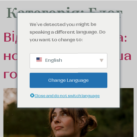
Категорія:
Блог
We've detected you might be
Від RACC до Sollera:
speaking a different language. Do
you want to change to:
нова назва, ширша
English
гостинність
Change Language
Close and do not switch language